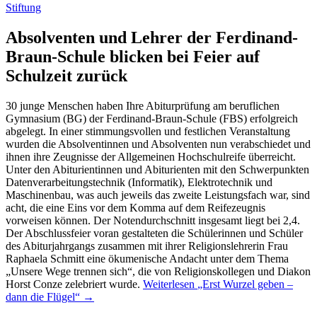
Stiftung
Absolventen und Lehrer der Ferdinand-
Braun-Schule blicken bei Feier auf
Schulzeit zurück
30 junge Menschen haben Ihre Abiturprüfung am beruflichen
Gymnasium (BG) der Ferdinand-Braun-Schule (FBS) erfolgreich
abgelegt. In einer stimmungsvollen und festlichen Veranstaltung
wurden die Absolventinnen und Absolventen nun verabschiedet und
ihnen ihre Zeugnisse der Allgemeinen Hochschulreife überreicht.
Unter den Abiturientinnen und Abiturienten mit den Schwerpunkten
Datenverarbeitungstechnik (Informatik), Elektrotechnik und
Maschinenbau, was auch jeweils das zweite Leistungsfach war, sind
acht, die eine Eins vor dem Komma auf dem Reifezeugnis
vorweisen können. Der Notendurchschnitt insgesamt liegt bei 2,4.
Der Abschlussfeier voran gestalteten die Schülerinnen und Schüler
des Abiturjahrgangs zusammen mit ihrer Religionslehrerin Frau
Raphaela Schmitt eine ökumenische Andacht unter dem Thema
„Unsere Wege trennen sich“, die von Religionskollegen und Diakon
Horst Conze zelebriert wurde.
Weiterlesen
„Erst Wurzel geben –
dann die Flügel“
→