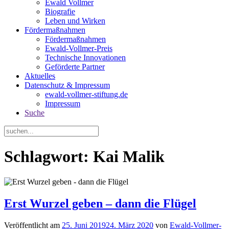
Ewald Vollmer
Biografie
Leben und Wirken
Fördermaßnahmen
Fördermaßnahmen
Ewald-Vollmer-Preis
Technische Innovationen
Geförderte Partner
Aktuelles
Datenschutz & Impressum
ewald-vollmer-stiftung.de
Impressum
Suche
Schlagwort: Kai Malik
Erst Wurzel geben – dann die Flügel
Veröffentlicht am
25. Juni 2019
24. März 2020
von
Ewald-Vollmer-