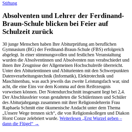
Stiftung
Absolventen und Lehrer der Ferdinand-
Braun-Schule blicken bei Feier auf
Schulzeit zurück
30 junge Menschen haben Ihre Abiturprüfung am beruflichen
Gymnasium (BG) der Ferdinand-Braun-Schule (FBS) erfolgreich
abgelegt. In einer stimmungsvollen und festlichen Veranstaltung
wurden die Absolventinnen und Absolventen nun verabschiedet und
ihnen ihre Zeugnisse der Allgemeinen Hochschulreife überreicht.
Unter den Abiturientinnen und Abiturienten mit den Schwerpunkten
Datenverarbeitungstechnik (Informatik), Elektrotechnik und
Maschinenbau, was auch jeweils das zweite Leistungsfach war, sind
acht, die eine Eins vor dem Komma auf dem Reifezeugnis
vorweisen können. Der Notendurchschnitt insgesamt liegt bei 2,4.
Der Abschlussfeier voran gestalteten die Schülerinnen und Schüler
des Abiturjahrgangs zusammen mit ihrer Religionslehrerin Frau
Raphaela Schmitt eine ökumenische Andacht unter dem Thema
„Unsere Wege trennen sich“, die von Religionskollegen und Diakon
Horst Conze zelebriert wurde.
Weiterlesen
„Erst Wurzel geben –
dann die Flügel“
→