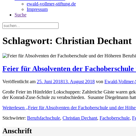
ewald-vollmer-stiftung.de
Impressum
Suche
Schlagwort: Christian Dechant
Feier für Absolventen der Fachoberschule
Veröffentlicht am
25. Juni 2018
13. August 2018
von
Ewald-Vollmer-S
Große Feier im Hünfelder Lokschuppen: Zahlreiche Gäste waren gek
der Konrad-Zuse-Schule zu verabschieden. Susanne Diegelmann hatt
Weiterlesen
„Feier für Absolventen der Fachoberschule und der Höhe
Stichwörter:
Berufsfachschule
,
Christian Dechant
,
Fachoberschule
,
Fe
Anschrift