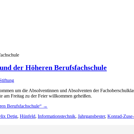
 und der Höheren Berufsfachschule
tiftung
ommen um die Absolventinnen und Absolventen der Fachoberschulklass
e am Freitag zu der Feier willkommen geheißen.
ren Berufsfachschule“
→
lix Detig
,
Hünfeld
,
Informationstechnik
,
Jahrgansbester
,
Konrad-Zuse-